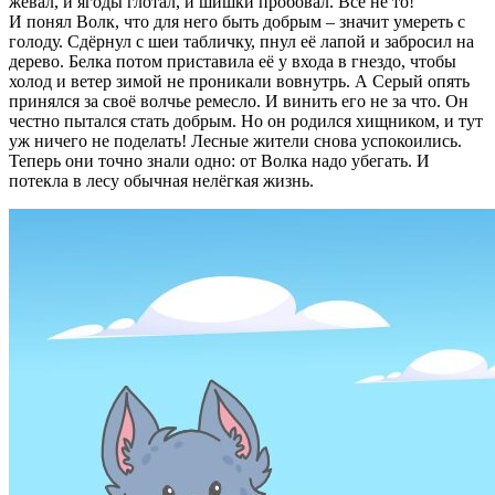
жевал, и ягоды глотал, и шишки пробовал. Всё не то!
И понял Волк, что для него быть добрым – значит умереть с
голоду. Сдёрнул с шеи табличку, пнул её лапой и забросил на
дерево. Белка потом приставила её у входа в гнездо, чтобы
холод и ветер зимой не проникали вовнутрь. А Серый опять
принялся за своё волчье ремесло. И винить его не за что. Он
честно пытался стать добрым. Но он родился хищником, и тут
уж ничего не поделать! Лесные жители снова успокоились.
Теперь они точно знали одно: от Волка надо убегать. И
потекла в лесу обычная нелёгкая жизнь.