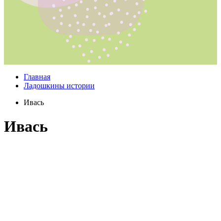
Главная
Ладошкины истории
Ивась
Ивась