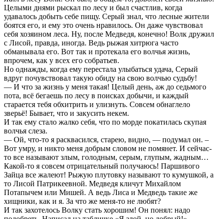
Целыми днями рыскал по лесу и был счастлив, когда
удавалось добыть себе пищу. Серый знал, что лесные жители
боятся его, и ему это очень нравилось. Он даже чувствовал
себя хозяином леса. Ну, после Медведя, конечно! Волк дружил
с Лисой, правда, иногда. Ведь рыжая хитрюга часто
обманывала его. Вот так и протекала его волчья жизнь,
впрочем, как у всех его собратьев.
Но однажды, когда ему перестала улыбаться удача, Серый
вдруг почувствовал такую обиду на свою волчью судьбу!
— И что за жизнь у меня такая! Целый день, аж до седьмого
пота, всё бегаешь по лесу в поисках добычи, и каждый
старается тебя обхитрить и улизнуть. Совсем обнаглело
зверьё! Бывает, что и закусить некем.
И так ему стало жалко себя, что по морде покатилась скупая
волчья слеза.
— Ой, что-то я расквасился, старею, видно, — подумал он. –
Вот умру, и никто меня добрым словом не помянет. И сейчас-
то все называют злым, голодным, серым, глупым, жадным…
Какой-то я совсем отрицательный получаюсь! Паршивого
Зайца все жалеют! Рыжую плутовку называют то кумушкой, а
то Лисой Патрикеевной. Медведя кличут Михайлом
Потапычем или Мишей. А ведь Лиса и Медведь такие же
хищники, как и я. За что же меня-то не любят?
И так захотелось Волку стать хорошим! Он понял: надо
подобреть. Написал на табличке «Я злой, но добрый!»,