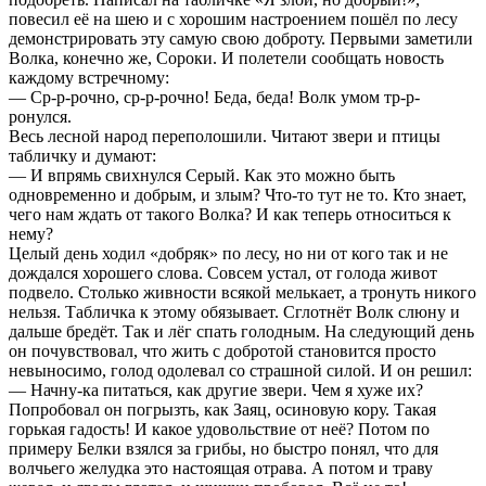
повесил её на шею и с хорошим настроением пошёл по лесу
демонстрировать эту самую свою доброту. Первыми заметили
Волка, конечно же, Сороки. И полетели сообщать новость
каждому встречному:
— Ср-р-рочно, ср-р-рочно! Беда, беда! Волк умом тр-р-
ронулся.
Весь лесной народ переполошили. Читают звери и птицы
табличку и думают:
— И впрямь свихнулся Серый. Как это можно быть
одновременно и добрым, и злым? Что-то тут не то. Кто знает,
чего нам ждать от такого Волка? И как теперь относиться к
нему?
Целый день ходил «добряк» по лесу, но ни от кого так и не
дождался хорошего слова. Совсем устал, от голода живот
подвело. Столько живности всякой мелькает, а тронуть никого
нельзя. Табличка к этому обязывает. Сглотнёт Волк слюну и
дальше бредёт. Так и лёг спать голодным. На следующий день
он почувствовал, что жить с добротой становится просто
невыносимо, голод одолевал со страшной силой. И он решил:
— Начну-ка питаться, как другие звери. Чем я хуже их?
Попробовал он погрызть, как Заяц, осиновую кору. Такая
горькая гадость! И какое удовольствие от неё? Потом по
примеру Белки взялся за грибы, но быстро понял, что для
волчьего желудка это настоящая отрава. А потом и траву