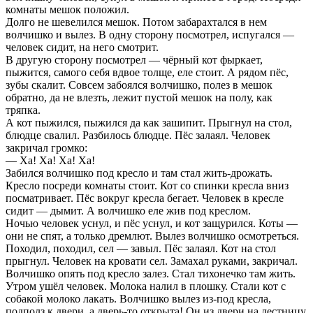
комнаты мешок положил.
Долго не шевелился мешок. Потом забарахтался в нем
волчишко и вылез. В одну сторону посмотрел, испугался —
человек сидит, на него смотрит.
В другую сторону посмотрел — чёрный кот фыркает,
пыжится, самого себя вдвое толще, еле стоит. А рядом пёс,
зубы скалит. Совсем забоялся волчишко, полез в мешок
обратно, да не влезть, лежит пустой мешок на полу, как
тряпка.
А кот пыжился, пыжился да как зашипит. Прыгнул на стол,
блюдце свалил. Разбилось блюдце. Пёс залаял. Человек
закричал громко:
— Ха! Ха! Ха! Ха!
Забился волчишко под кресло и там стал жить-дрожать.
Кресло посреди комнаты стоит. Кот со спинки кресла вниз
посматривает. Пёс вокруг кресла бегает. Человек в кресле
сидит — дымит. А волчишко еле жив под креслом.
Ночью человек уснул, и пёс уснул, и кот защурился. Коты —
они не спят, а только дремлют. Вылез волчишко осмотреться.
Походил, походил, сел — завыл. Пёс залаял. Кот на стол
прыгнул. Человек на кровати сел. Замахал руками, закричал.
Волчишко опять под кресло залез. Стал тихонечко там жить.
Утром ушёл человек. Молока налил в плошку. Стали кот с
собакой молоко лакать. Волчишко вылез из-под кресла,
подполз к двери, а дверь-то открыта! Он из двери на лестницу,